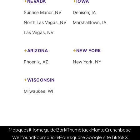
NEVADA
IOWA
Sunrise Manor, NV
Denison, IA
North Las Vegas, NV
Marshalltown, IA
Las Vegas, NV
ARIZONA
NEW YORK
Phoenix, AZ
New York, NY
WISCONSIN
Milwaukee, WI
Mapquest
Homeguide
Bark
Thumbtack
Manta
Crunchbase
Wellfound
Foursquare
Foursquare
Google site
Tiktok
X