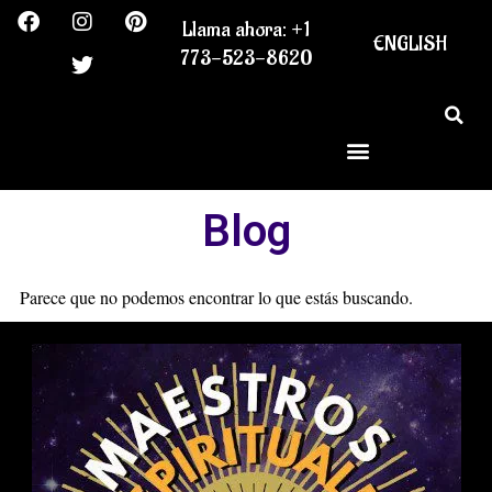
F
I
T
P
Ir
Llama ahora: +1
a
n
w
i
al
ENGLISH
c
s
i
n
773-523-8620
contenido
e
t
t
t
b
a
t
e
o
g
e
r
o
r
r
e
k
a
s
m
t
Blog
Parece que no podemos encontrar lo que estás buscando.