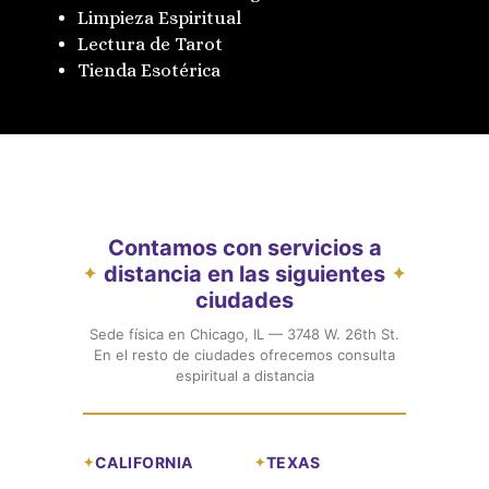
Limpieza Espiritual
Lectura de Tarot
Tienda Esotérica
Contamos con servicios a
distancia en las siguientes
✦
✦
ciudades
Sede física en Chicago, IL — 3748 W. 26th St.
En el resto de ciudades ofrecemos consulta
espiritual a distancia
CALIFORNIA
TEXAS