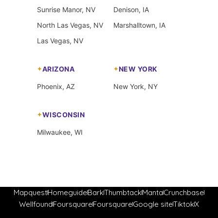
Sunrise Manor, NV
Denison, IA
North Las Vegas, NV
Marshalltown, IA
Las Vegas, NV
ARIZONA
NEW YORK
Phoenix, AZ
New York, NY
WISCONSIN
Milwaukee, WI
Mapquest
Homeguide
Bark
Thumbtack
Manta
Crunchbase
Wellfound
Foursquare
Foursquare
Google site
Tiktok
X