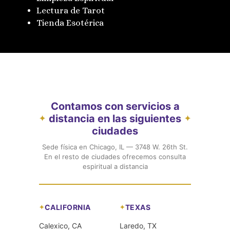
Lectura de Tarot
Tienda Esotérica
Contamos con servicios a
distancia en las siguientes
✦
✦
ciudades
Sede física en Chicago, IL — 3748 W. 26th St.
En el resto de ciudades ofrecemos consulta
espiritual a distancia
CALIFORNIA
TEXAS
Calexico, CA
Laredo, TX