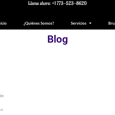
Llama ahora: +1 773-523-8620
nicio
¿Quiénes Somos?
Servicios
Bru
Blog
ún
 o