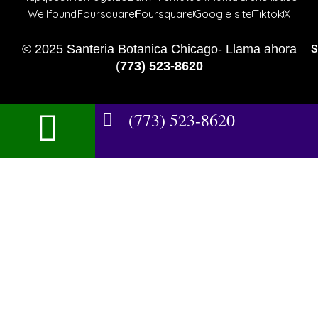
Wellfound
Foursquare
Foursquare
Google site
Tiktok
X
© 2025 Santeria Botanica Chicago- Llama ahora
S
(
773) 523-8620
(773) 523-8620