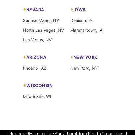
NEVADA
IOWA
Sunrise Manor, NV
Denison, IA
North Las Vegas, NV
Marshalltown, IA
Las Vegas, NV
ARIZONA
NEW YORK
Phoenix, AZ
New York, NY
WISCONSIN
Milwaukee, WI
Mapquest
Homeguide
Bark
Thumbtack
Manta
Crunchbase