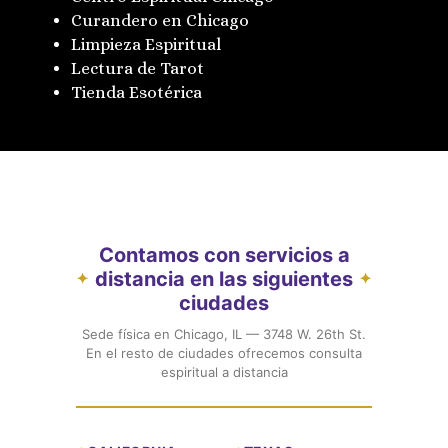
Curandero en Chicago
Limpieza Espiritual
Lectura de Tarot
Tienda Esotérica
Contamos con servicios a
distancia en las siguientes
✦
✦
ciudades
Sede física en Chicago, IL — 3748 W. 26th St.
En el resto de ciudades ofrecemos consulta
espiritual a distancia