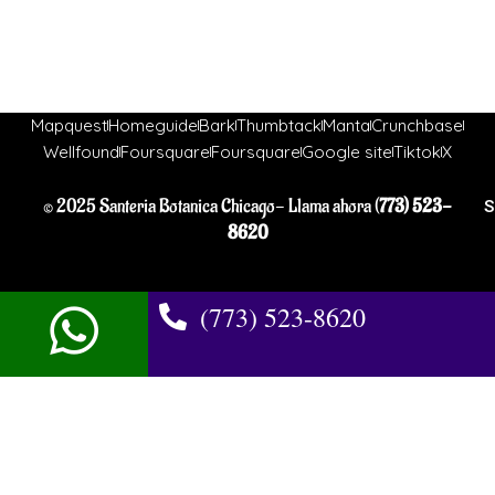
Mapquest
Homeguide
Bark
Thumbtack
Manta
Crunchbase
Wellfound
Foursquare
Foursquare
Google site
Tiktok
X
© 2025 Santeria Botanica Chicago- Llama ahora (
773) 523-
S
8620
(773) 523-8620