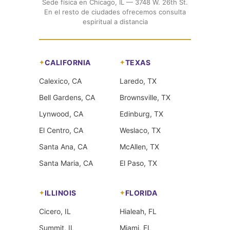
Sede física en Chicago, IL — 3748 W. 26th St.
En el resto de ciudades ofrecemos consulta
espiritual a distancia
CALIFORNIA
TEXAS
Calexico, CA
Laredo, TX
Bell Gardens, CA
Brownsville, TX
Lynwood, CA
Edinburg, TX
El Centro, CA
Weslaco, TX
Santa Ana, CA
McAllen, TX
Santa Maria, CA
El Paso, TX
ILLINOIS
FLORIDA
Cicero, IL
Hialeah, FL
Summit, IL
Miami, FL