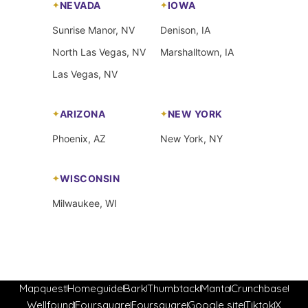
NEVADA
IOWA
Sunrise Manor, NV
Denison, IA
North Las Vegas, NV
Marshalltown, IA
Las Vegas, NV
ARIZONA
NEW YORK
Phoenix, AZ
New York, NY
WISCONSIN
Milwaukee, WI
Mapquest
Homeguide
Bark
Thumbtack
Manta
Crunchbase
Wellfound
Foursquare
Foursquare
Google site
Tiktok
X