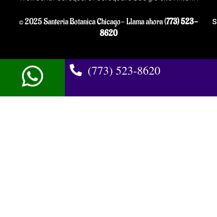
© 2025 Santeria Botanica Chicago- Llama ahora (
773) 523-
S
8620
(773) 523-8620