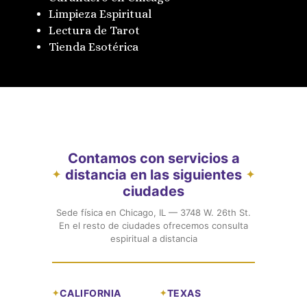
Limpieza Espiritual
Lectura de Tarot
Tienda Esotérica
Contamos con servicios a
distancia en las siguientes
✦
✦
ciudades
Sede física en Chicago, IL — 3748 W. 26th St.
En el resto de ciudades ofrecemos consulta
espiritual a distancia
CALIFORNIA
TEXAS