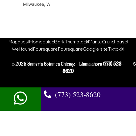
Milwaukee, WI
Mapquest
Homeguide
Bark
Thumbtack
Manta
Crunchbase
Wellfound
Foursquare
Foursquare
Google site
Tiktok
X
© 2025 Santeria Botanica Chicago- Llama ahora (
773) 523-
S
8620
(773) 523-8620