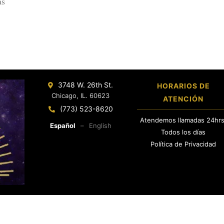
as
3748 W. 26th St.
HORARIOS DE
Chicago, IL. 60623
ATENCIÓN
(773) 523-8620
Atendemos llamadas 24hrs
Español
–
English
Todos los días
Política de Privacidad