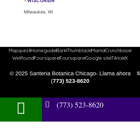
WISCONSIN
Milwaukee, WI
Mapquest
Homeguide
Bark
Thumbtack
Manta
Crunchbase
Wellfound
Foursquare
Foursquare
Google site
Tiktok
X
© 2025 Santeria Botanica Chicago- Llama ahora
S
(
773) 523-8620
(773) 523-8620