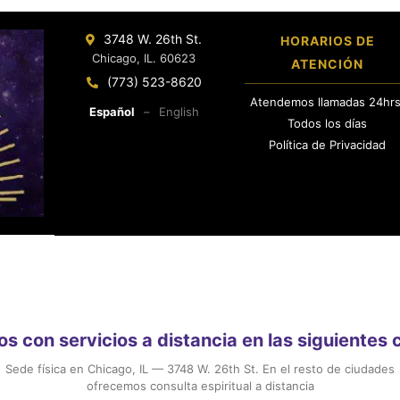
3748 W. 26th St.
HORARIOS DE
Chicago, IL. 60623
ATENCIÓN
(773) 523-8620
Atendemos llamadas 24hrs
Español
–
English
Todos los días
Política de Privacidad
 con servicios a distancia en las siguientes
Sede física en Chicago, IL — 3748 W. 26th St. En el resto de ciudades
ofrecemos consulta espiritual a distancia