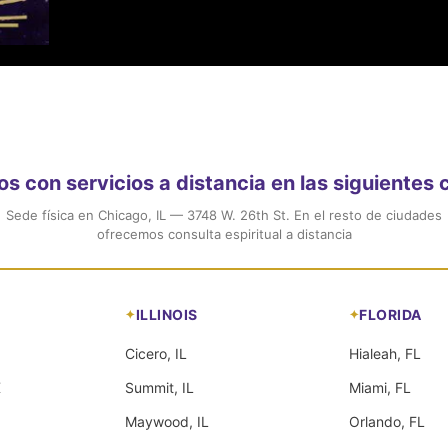
 con servicios a distancia en las siguientes
Sede física en Chicago, IL — 3748 W. 26th St. En el resto de ciudades
ofrecemos consulta espiritual a distancia
ILLINOIS
FLORIDA
Cicero, IL
Hialeah, FL
X
Summit, IL
Miami, FL
Maywood, IL
Orlando, FL