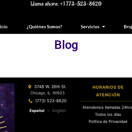
Llama ahora: +1 773-523-8620
icio
¿Quiénes Somos?
Servicios
Bru
Blog
3748 W. 26th St.
HORARIOS DE
Chicago, IL. 60623
ATENCIÓN
(773) 523-8620
Atendemos llamadas 24hrs
Español
–
English
Todos los días
Política de Privacidad