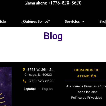
Llama ahora: +1 773-523-8620
icio
¿Quiénes Somos?
Servicios
Bru
Blog
3748 W. 26th St.
HORARIOS DE
Chicago, IL. 60623
ATENCIÓN
(773) 523-8620
Atendemos llamadas 24hrs
Español
–
English
Todos los días
Política de Privacidad