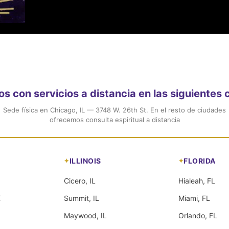
 con servicios a distancia en las siguientes
Sede física en Chicago, IL — 3748 W. 26th St. En el resto de ciudades
ofrecemos consulta espiritual a distancia
ILLINOIS
FLORIDA
Cicero, IL
Hialeah, FL
X
Summit, IL
Miami, FL
Maywood, IL
Orlando, FL