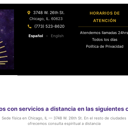
3748 W. 26th St.
HORARIOS DE
Chicago, IL. 60623
ATENCIÓN
(773) 523-8620
Atendemos llamadas 24hrs
Español
–
English
Todos los días
Política de Privacidad
 con servicios a distancia en las siguientes
Sede física en Chicago, IL — 3748 W. 26th St. En el resto de ciudades
ofrecemos consulta espiritual a distancia