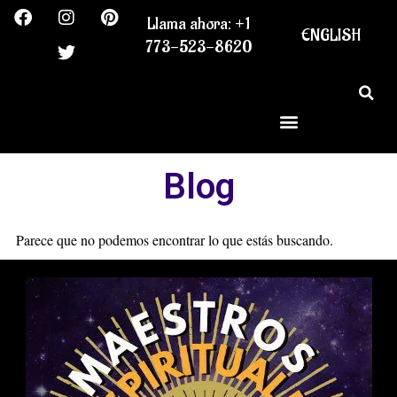
F
I
T
P
Ir
Llama ahora: +1
a
n
w
i
al
ENGLISH
c
s
i
n
773-523-8620
contenido
e
t
t
t
b
a
t
e
o
g
e
r
o
r
r
e
k
a
s
m
t
Blog
Parece que no podemos encontrar lo que estás buscando.