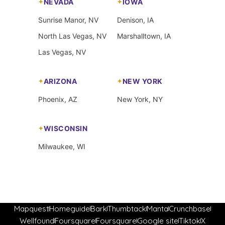
NEVADA
IOWA
Sunrise Manor, NV
Denison, IA
North Las Vegas, NV
Marshalltown, IA
Las Vegas, NV
ARIZONA
NEW YORK
Phoenix, AZ
New York, NY
WISCONSIN
Milwaukee, WI
Mapquest
Homeguide
Bark
Thumbtack
Manta
Crunchbase
Wellfound
Foursquare
Foursquare
Google site
Tiktok
X