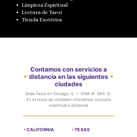
Limpieza Espiritual
Lectura de Tarot
Tienda Esotérica
Contamos con servicios a
distancia en las siguientes
✦
✦
ciudades
Sede física en Chicago, IL — 3748 W. 26th St.
En el resto de ciudades ofrecemos consulta
espiritual a distancia
CALIFORNIA
TEXAS