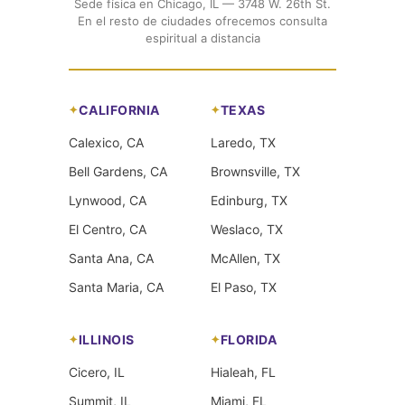
Sede física en Chicago, IL — 3748 W. 26th St.
En el resto de ciudades ofrecemos consulta
espiritual a distancia
CALIFORNIA
TEXAS
Calexico, CA
Laredo, TX
Bell Gardens, CA
Brownsville, TX
Lynwood, CA
Edinburg, TX
El Centro, CA
Weslaco, TX
Santa Ana, CA
McAllen, TX
Santa Maria, CA
El Paso, TX
ILLINOIS
FLORIDA
Cicero, IL
Hialeah, FL
Summit, IL
Miami, FL