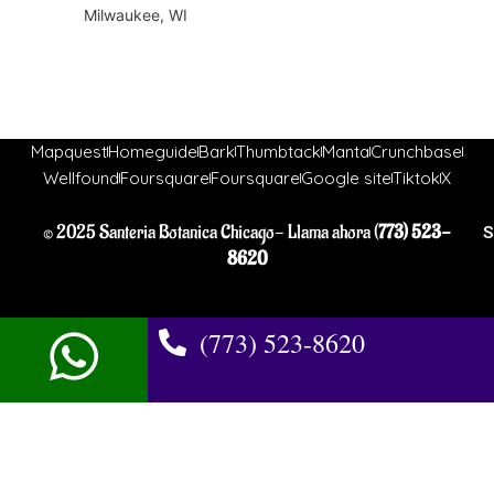
Milwaukee, WI
Mapquest
Homeguide
Bark
Thumbtack
Manta
Crunchbase
Wellfound
Foursquare
Foursquare
Google site
Tiktok
X
© 2025 Santeria Botanica Chicago- Llama ahora (
773) 523-
S
8620
(773) 523-8620