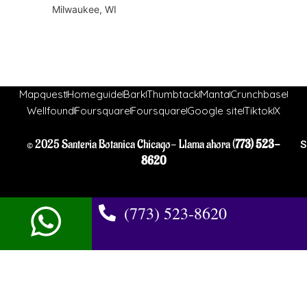
Milwaukee, WI
Mapquest
Homeguide
Bark
Thumbtack
Manta
Crunchbase
Wellfound
Foursquare
Foursquare
Google site
Tiktok
X
© 2025 Santeria Botanica Chicago- Llama ahora (
773) 523-
S
8620
(773) 523-8620