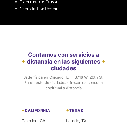
Lectura de Tarot
Tienda Esotérica
Contamos con servicios a
distancia en las siguientes
✦
✦
ciudades
Sede física en Chicago, IL — 3748 W. 26th St.
En el resto de ciudades ofrecemos consulta
espiritual a distancia
CALIFORNIA
TEXAS
Calexico, CA
Laredo, TX