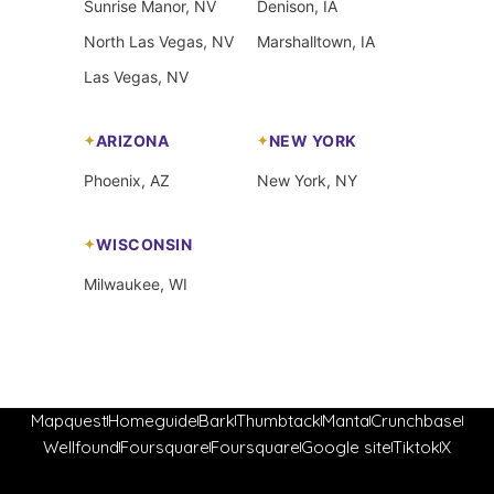
Sunrise Manor, NV
Denison, IA
North Las Vegas, NV
Marshalltown, IA
Las Vegas, NV
ARIZONA
NEW YORK
Phoenix, AZ
New York, NY
WISCONSIN
Milwaukee, WI
Mapquest
Homeguide
Bark
Thumbtack
Manta
Crunchbase
Wellfound
Foursquare
Foursquare
Google site
Tiktok
X