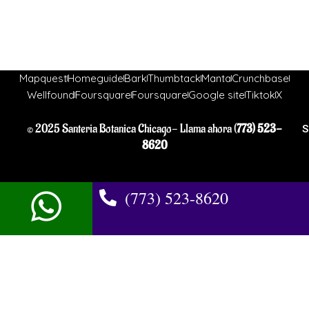
Mapquest
Homeguide
Bark
Thumbtack
Manta
Crunchbase
Wellfound
Foursquare
Foursquare
Google site
Tiktok
X
© 2025 Santeria Botanica Chicago- Llama ahora (
773) 523-
S
8620
(773) 523-8620