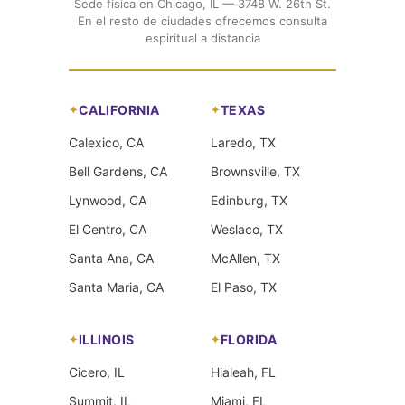
Sede física en Chicago, IL — 3748 W. 26th St.
En el resto de ciudades ofrecemos consulta
espiritual a distancia
CALIFORNIA
TEXAS
Calexico, CA
Laredo, TX
Bell Gardens, CA
Brownsville, TX
Lynwood, CA
Edinburg, TX
El Centro, CA
Weslaco, TX
Santa Ana, CA
McAllen, TX
Santa Maria, CA
El Paso, TX
ILLINOIS
FLORIDA
Cicero, IL
Hialeah, FL
Summit, IL
Miami, FL