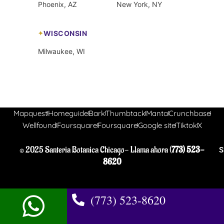
Phoenix, AZ
New York, NY
WISCONSIN
Milwaukee, WI
Mapquest
Homeguide
Bark
Thumbtack
Manta
Crunchbase
Wellfound
Foursquare
Foursquare
Google site
Tiktok
X
© 2025 Santeria Botanica Chicago- Llama ahora (
773) 523-
S
8620
(773) 523-8620