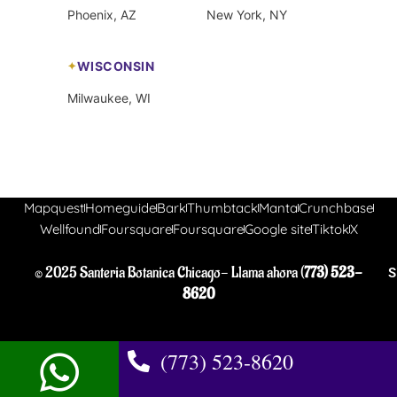
Phoenix, AZ
New York, NY
WISCONSIN
Milwaukee, WI
Mapquest
Homeguide
Bark
Thumbtack
Manta
Crunchbase
Wellfound
Foursquare
Foursquare
Google site
Tiktok
X
© 2025 Santeria Botanica Chicago- Llama ahora (
773) 523-
S
8620
(773) 523-8620