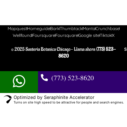
Mapquest
Homeguide
Bark
Thumbtack
Manta
Crunchbase
Wellfound
Foursquare
Foursquare
Google site
Tiktok
X
© 2025 Santeria Botanica Chicago- Llama ahora (
773) 523-
S
8620
(773) 523-8620
Optimized by Seraphinite Accelerator
Turns on site high speed to be attractive for people and search engines.