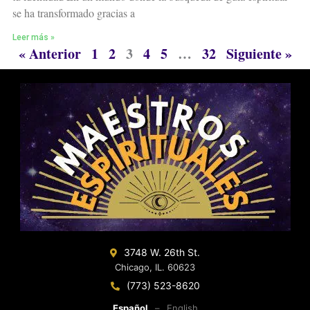
se ha transformado gracias a
Leer más »
« Anterior
1
2
3
4
5
…
32
Siguiente »
3748 W. 26th St.
Chicago, IL. 60623
(773) 523-8620
Español
–
English