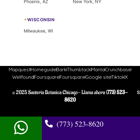
Phoenix, AZ
New York, NY
WISCONSIN
Milwaukee, WI
Mapquest
Homeguide
Bark
Thumbtack
Manta
Crunchbase
Wellfound
Foursquare
Foursquare
Google site
Tiktok
X
© 2025 Santeria Botanica Chicago- Llama ahora (
773) 523-
S
8620
(773) 523-8620