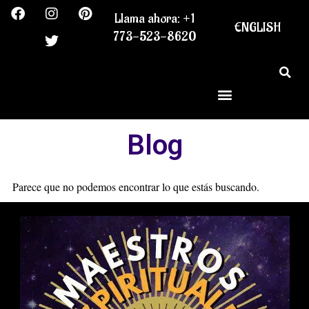
F
I
T
P
Ir
Llama ahora: +1
a
n
w
i
al
ENGLISH
c
s
i
n
773-523-8620
contenido
e
t
t
t
b
a
t
e
o
g
e
r
o
r
r
e
k
a
s
m
t
Blog
Parece que no podemos encontrar lo que estás buscando.