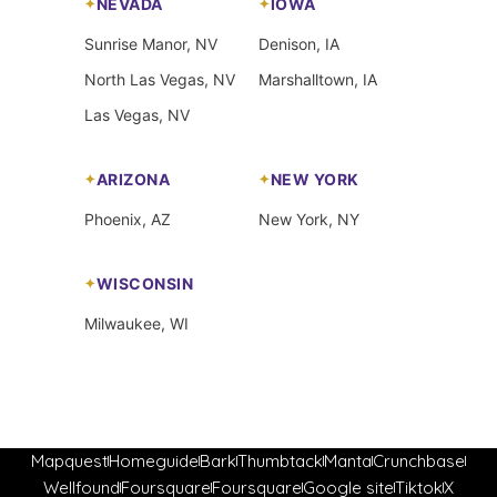
NEVADA
IOWA
Sunrise Manor, NV
Denison, IA
North Las Vegas, NV
Marshalltown, IA
Las Vegas, NV
ARIZONA
NEW YORK
Phoenix, AZ
New York, NY
WISCONSIN
Milwaukee, WI
Mapquest
Homeguide
Bark
Thumbtack
Manta
Crunchbase
Wellfound
Foursquare
Foursquare
Google site
Tiktok
X