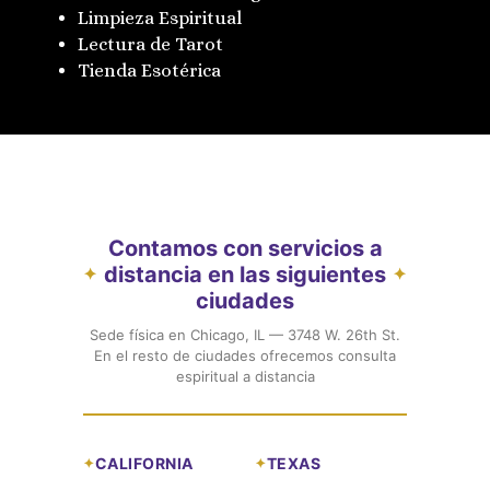
Limpieza Espiritual
Lectura de Tarot
Tienda Esotérica
Contamos con servicios a
distancia en las siguientes
✦
✦
ciudades
Sede física en Chicago, IL — 3748 W. 26th St.
En el resto de ciudades ofrecemos consulta
espiritual a distancia
CALIFORNIA
TEXAS