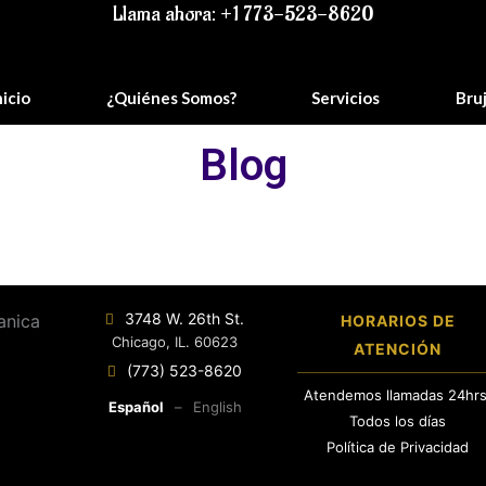
Llama ahora: +1 773-523-8620
nicio
¿Quiénes Somos?
Servicios
Bru
Blog
3748 W. 26th St.
HORARIOS DE
Chicago, IL. 60623
ATENCIÓN
(773) 523-8620
Atendemos llamadas 24hrs
Español
–
English
Todos los días
Política de Privacidad