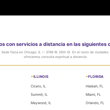
 con servicios a distancia en las siguientes
Sede física en Chicago, IL — 3748 W. 26th St. En el resto de ciudades
ofrecemos consulta espiritual a distancia
ILLINOIS
FLORIDA
Cicero, IL
Hialeah, FL
X
Summit, IL
Miami, FL
Maywood, IL
Orlando, FL