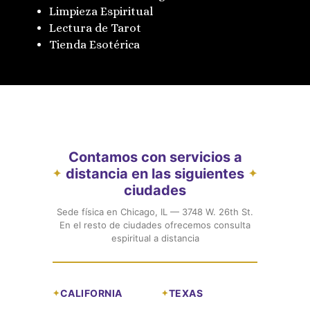
Limpieza Espiritual
Lectura de Tarot
Tienda Esotérica
Contamos con servicios a
distancia en las siguientes
✦
✦
ciudades
Sede física en Chicago, IL — 3748 W. 26th St.
En el resto de ciudades ofrecemos consulta
espiritual a distancia
CALIFORNIA
TEXAS