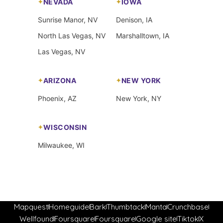
NEVADA
IOWA
Sunrise Manor, NV
Denison, IA
North Las Vegas, NV
Marshalltown, IA
Las Vegas, NV
ARIZONA
NEW YORK
Phoenix, AZ
New York, NY
WISCONSIN
Milwaukee, WI
Mapquest
Homeguide
Bark
Thumbtack
Manta
Crunchbase
Wellfound
Foursquare
Foursquare
Google site
Tiktok
X