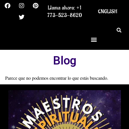
F
I
T
P
Ir
Llama ahora: +1
a
n
w
i
al
ENGLISH
c
s
i
n
773-523-8620
contenido
e
t
t
t
b
a
t
e
o
g
e
r
o
r
r
e
k
a
s
m
t
Blog
Parece que no podemos encontrar lo que estás buscando.