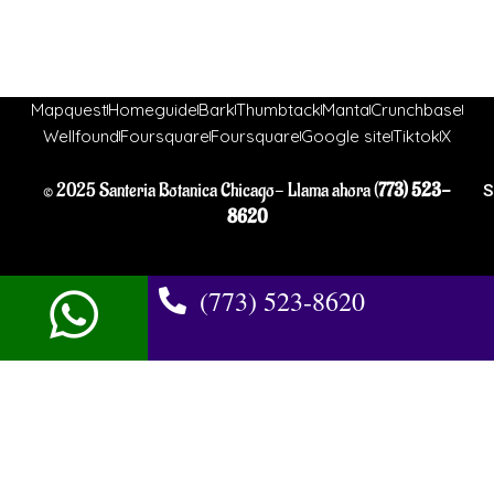
Mapquest
Homeguide
Bark
Thumbtack
Manta
Crunchbase
Wellfound
Foursquare
Foursquare
Google site
Tiktok
X
© 2025 Santeria Botanica Chicago- Llama ahora (
773) 523-
S
8620
(773) 523-8620